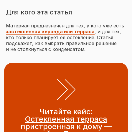
Читайте кейс:
Остекленная терраса
Для кого эта статья
пристроенная к дому —
кейс в Тюмени
Материал предназначен для тех, у кого уже есть
застеклённая веранда или терраса
, и для тех,
кто только планирует её остекление. Статья
подскажет, как выбрать правильное решение
и не столкнуться с конденсатом.