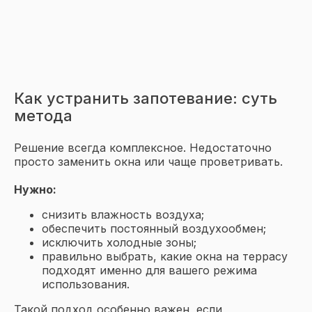
Как устранить запотевание: суть
метода
Решение всегда комплексное. Недостаточно
просто заменить окна или чаще проветривать.
Нужно:
Не пропустите лучшие
снизить влажность воздуха;
предложения
обеспечить постоянный воздухообмен;
исключить холодные зоны;
Подпишитесь на рассылку и
правильно выбрать, какие окна на террасу
получите доступ к эксклюзивным
акциям и выгодным решениям для
подходят именно для вашего режима
остекления
использования.
Такой подход особенно важен, если