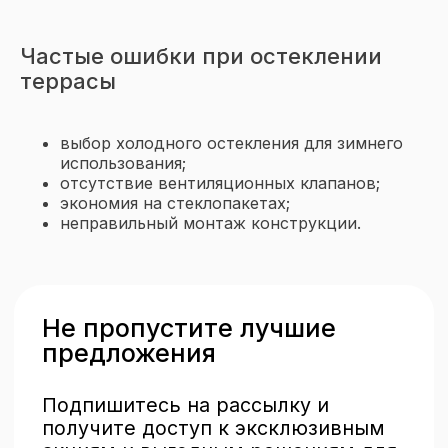
Прикрепить фото объекта или
Частые ошибки при остеклении
проект
террасы
Add file
выбор холодного остекления для зимнего
Ознакомлен(а) с
политикой
использования;
обработки персональных
данных
и даю
согласие на
отсутствие вентиляционных клапанов;
обработку персональных данных
экономия на стеклопакетах;
неправильный монтаж конструкции.
Оставить заявку