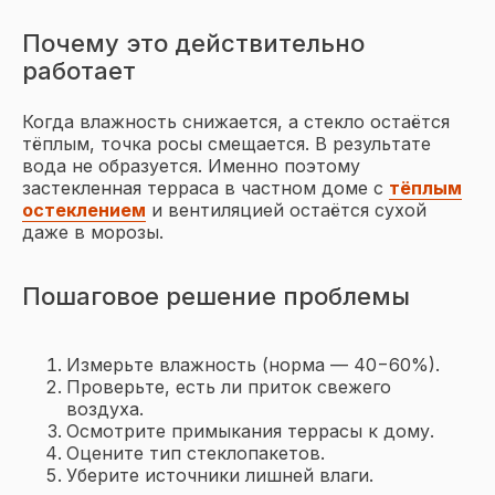
Почему это действительно
работает
Когда влажность снижается, а стекло остаётся
тёплым, точка росы смещается. В результате
вода не образуется. Именно поэтому
застекленная терраса в частном доме с
тёплым
остеклением
и вентиляцией остаётся сухой
даже в морозы.
Оставьте заявку
на бесплатный замер
Пошаговое решение проблемы
прямо сейчас
Мы перезвоним в течение 15 минут
Измерьте влажность (норма — 40−60%).
Проверьте, есть ли приток свежего
воздуха.
Осмотрите примыкания террасы к дому.
Оцените тип стеклопакетов.
Уберите источники лишней влаги.
+7