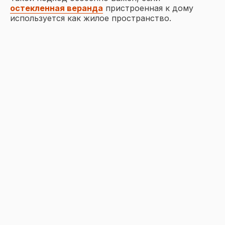
остекленная веранда
пристроенная к дому
используется как жилое пространство.
Соглашаюсь на обработку
данных и
политику
конфиденциальности
Подписаться