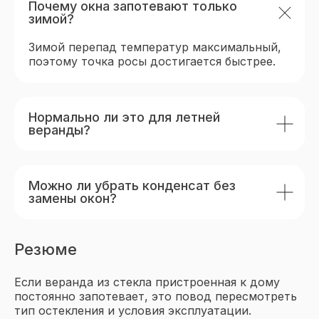
Почему окна запотевают только
Политика конфиденциальности
зимой?
Виды остекления
Зимой перепад температур максимальный,
поэтому точка росы достигается быстрее.
Окна
Двери
Портальное остекление
Нормально ли это для летней
веранды?
Объекты остекления
Остекление домов и коттеджей
Можно ли убрать конденсат без
Остекление веранд и террас
замены окон?
Остекление балконов и лоджий
Отделка балконов и лоджий
Резюме
О компании
Если веранда из стекла пристроенная к дому
О нас
постоянно запотевает, это повод пересмотреть
Проекты
тип остекления и условия эксплуатации.