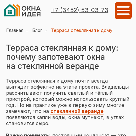
Мен
+7 (3452) 53-03-73
Главная
→
Блог
→
Терраса стеклянная к дому
Терраса стеклянная к дому:
почему запотевают окна
на стеклянной веранде
Терраса стеклянная к дому почти всегда
выглядит эффектно на этапе проекта. Владельцы
рассчитывают получить светлый и тёплый
пристрой, который можно использовать круглый
год. Но на практике уже в первую зиму многие
замечают, что на
стеклянной веранде
появляются капли воды, окна мутнеют, в углах
Объекты остекления
Виды остеклен
становится сыро.
Важно понимать:
постоянный конденсат — это