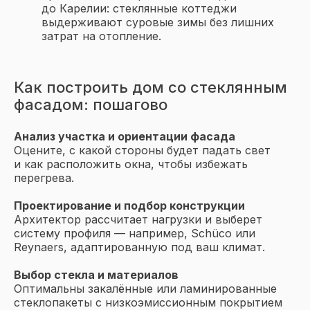
остекления
до Карелии: стеклянные коттеджи
выдерживают суровые зимы без лишних
затрат на отопление.
Соглашаюсь на обработку
данных и
политику
Как построить дом со стеклянным
конфиденциальности
фасадом: пошагово
Подписаться
Анализ участка и ориентации фасада
Оцените, с какой стороны будет падать свет
и как расположить окна, чтобы избежать
перегрева.
Проектирование и подбор конструкции
Архитектор рассчитает нагрузки и выберет
систему профиля — например, Schüco или
Reynaers, адаптированную под ваш климат.
Выбор стекла и материалов
Оптимальны закалённые или ламинированные
стеклопакеты с низкоэмиссионным покрытием