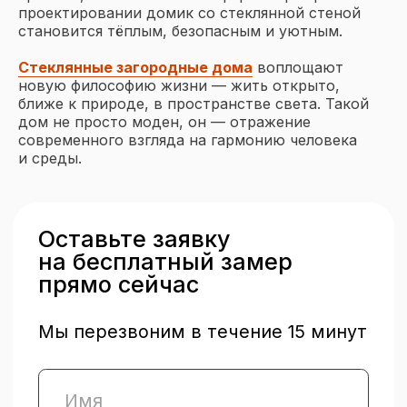
проектировании домик со стеклянной стеной
Остекление веранд и террас
становится тёплым, безопасным и уютным.
Остекление балконов и лоджий
Отделка балконов и лоджий
Стеклянные загородные дома
воплощают
новую философию жизни — жить открыто,
ближе к природе, в пространстве света. Такой
О компании
дом не просто моден, он — отражение
современного взгляда на гармонию человека
О нас
и среды.
Проекты
Частые вопросы
Отзывы
Блог
Чтобы рассчитать стоимость
остекления — напишите нам
Вся представленная на сайте информация,
касающаяся оконных конструкций,