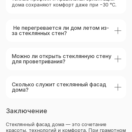
дома сохраняют комфорт даже при −30 °C.
Контакты
Не перегревается ли дом летом из-
за стеклянных стен?
+7 (3452) 53-03-73
okna-idea72@yandex.ru
Тюмень,
ул. Мельникайте, 92
Можно ли открыть стеклянную стену
для проветривания?
Политика конфиденциальности
Виды остекления
Сколько служит стеклянный фасад
Окна
дома?
Двери
Портальное остекление
Заключение
Объекты остекления
Стеклянный фасад дома — это сочетание
Остекление домов и коттеджей
красоты, технологий и комфорта. При грамотном