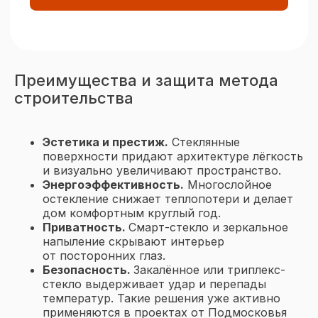
Преимущества и защита метода
строительства
Эстетика и престиж.
Стеклянные
поверхности придают архитектуре лёгкость
и визуально увеличивают пространство.
Энергоэффективность.
Многослойное
остекление снижает теплопотери и делает
дом комфортным круглый год.
Приватность.
Смарт-стекло и зеркальное
напыление скрывают интерьер
Не пропустите лучшие
от посторонних глаз.
предложения
Безопасность.
Закалённое или триплекс-
стекло выдерживает удар и перепады
Подпишитесь на рассылку и
температур. Такие решения уже активно
получите доступ к эксклюзивным
применяются в проектах от Подмосковья
акциям и выгодным решениям для