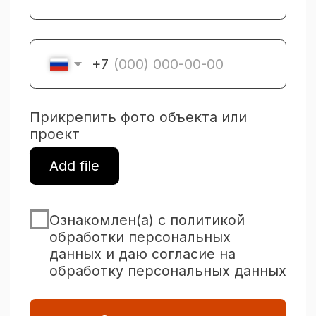
монтажных и отделочных работ, носит
информационный характер и не является
публичной офертой, определяемой
положениями ст. 437 ГК РФ. Все цены,
указанные на этом сайте, носят
информационный характер. Для получения
подробной информации просьба
обращаться к менеджерам отдела продаж
по телефону +7(3452) 53−03−73.
Опубликованная на этом сайте
информация может быть изменена
в любое время без предварительного
уведомления.