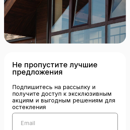
на бесплатный замер
прямо сейчас
Мы перезвоним в течение 15 минут
+7
Прикрепить фото объекта или
проект
Add file
Ознакомлен(а) с
политикой
обработки персональных
данных
и даю
согласие на
обработку персональных данных