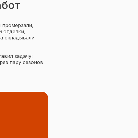
абот
й промерзали,
й отделки,
да складывали
авил задачу:
рез пару сезонов