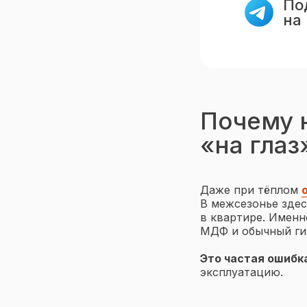
По
на
Почему 
«на глаз
Даже при тёплом
В межсезонье здес
в квартире. Именн
МДФ и обычный гип
Это частая ошибк
эксплуатацию.