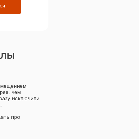
ся
алы
омещением.
рее, чем
сразу исключили
.
вать про