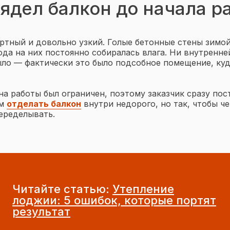
ядел балкон до начала р
ртный и довольно узкий. Голые бетонные стены зимо
года на них постоянно собиралась влага. Ни внутренне
ыло — фактически это было подсобное помещение, ку
а работы был ограничен, поэтому заказчик сразу пост
ем
отделать балкон
внутри недорого, но так, чтобы че
еределывать.
Читайте статью:
Утепление
лоджии: 5 ошибок, которые портят
результат