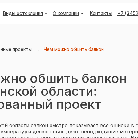
остекления
О компании
Контакты
+7 (3452) 53-03-73
енные проекты
→
Чем можно обшить балкон
жно обшить балкон
нской области:
ованный проект
+7 (3452) 53-03-73
ой области балкон быстро показывает все ошибки в о
температуры делают своё дело: неподходящие матер
тся конденсат, а ремонт приходится переделывать. И