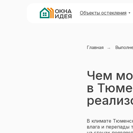
Объекты остекления
Виды 
Главная
→
Выполн
Чем мо
в Тюме
реализ
В климате Тюменск
влага и перепады 
на стенах появляе