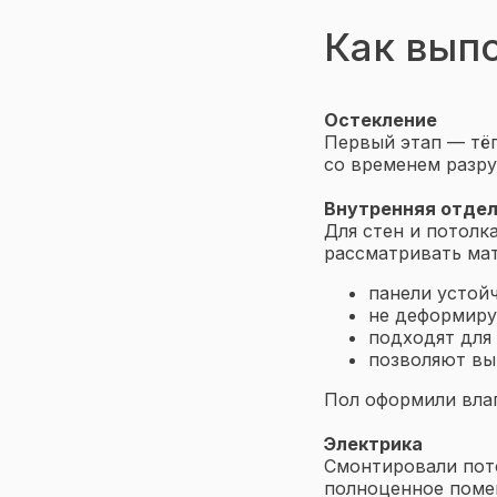
Как вып
Остекление
Первый этап — тёп
со временем разру
Внутренняя отде
Для стен и потолк
рассматривать мат
панели устойч
не деформиру
подходят для 
позволяют вы
Пол оформили вла
Электрика
Смонтировали пото
полноценное помещ