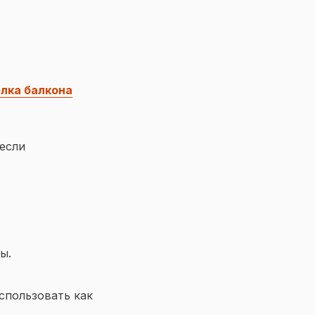
лка балкона
если
ы.
спользовать как