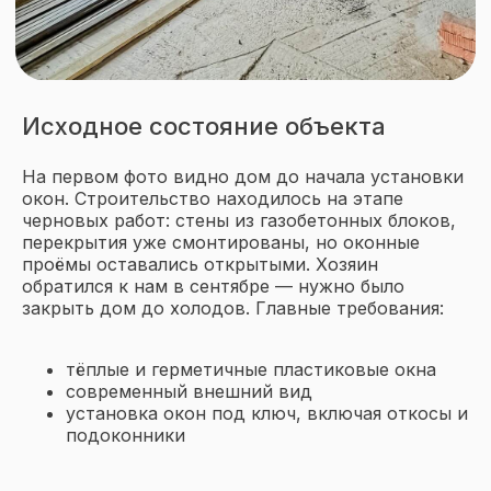
Исходное состояние объекта
На первом фото видно дом до начала установки
окон. Строительство находилось на этапе
Читайте статью:
черновых работ: стены из газобетонных блоков,
Утеплить пластиковые
перекрытия уже смонтированы, но оконные
окна на зиму при
проёмы оставались открытыми. Хозяин
продувании: советы
обратился к нам в сентябре — нужно было
экспертов
закрыть дом до холодов. Главные требования:
тёплые и герметичные пластиковые окна
современный внешний вид
установка окон под ключ, включая откосы и
подоконники