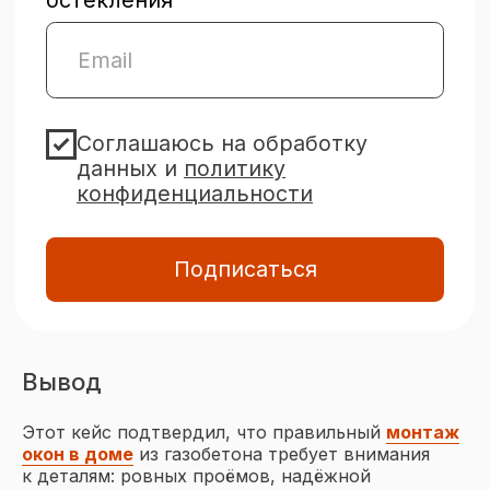
Контакты
+7 (3452) 53-03-73
okna-idea72@yandex.ru
Тюмень,
ул. Мельникайте, 92
Политика конфиденциальности
Виды остекления
Окна
Двери
Портальное остекление
Вывод
Объекты остекления
Этот кейс подтвердил, что правильный
монтаж
окон в доме
из газобетона требует внимания
Остекление домов и коттеджей
к деталям: ровных проёмов, надёжной
Остекление веранд и террас