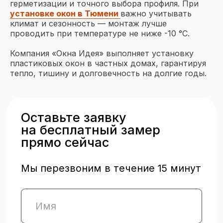
герметизации и точного выбора профиля. При
Остекление балконов и лоджий
установке окон в Тюмени
важно учитывать
климат и сезонность — монтаж лучше
Отделка балконов и лоджий
проводить при температуре не ниже -10 °C.
О компании
Компания «Окна Идея» выполняет установку
пластиковых окон в частных домах, гарантируя
О нас
тепло, тишину и долговечность на долгие годы.
Проекты
Частые вопросы
Отзывы
Блог
Чтобы рассчитать стоимость
остекления — напишите нам
Вся представленная на сайте информация,
касающаяся оконных конструкций,
монтажных и отделочных работ, носит
информационный характер и не является