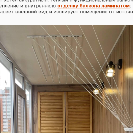
епление и внутреннюю
отделку балкона ламинатом
:
чшает внешний вид и изолирует помещение от источн