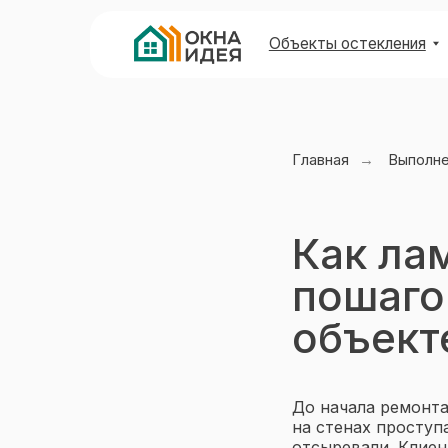
Объекты остекления
Виды 
Главная
→
Выполн
Как ла
пошаго
объект
До начала ремонта
на стенах проступ
отсыревали. Клиен