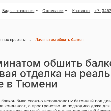
остекления
О компании
Контакты
+7 (3452) 53-03-73
енные проекты
→
Ламинатом обшить балкон
минатом обшить балк
вая отделка на реал
е в Тюмени
+7 (3452) 53-03-73
 балкон было сложно использовать: бетонный пол дав
ал конденсат, а пространство не подходило даже для
т хотел аккуратный, тёплый и функциональный балкон