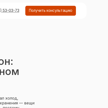
Получить консультацию
он:
ьном
ал холод,
 хранения — вещи
, поэтому