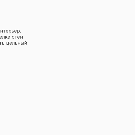
нтерьер.
елка стен
ть цельный