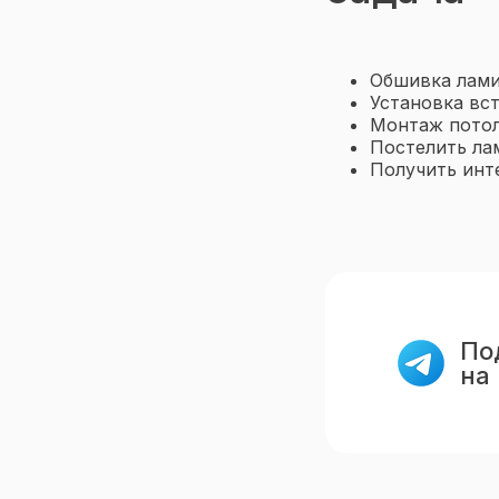
Обшивка лами
Установка вс
Монтаж потол
Постелить лам
Получить инт
По
на