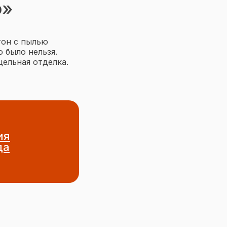
о»
тон с пылью
 было нельзя.
цельная отделка.
ия
да