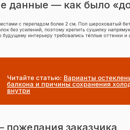
е данные — как было «д
естами с перепадом более 2 см. Пол шероховатый бе
лок без усилений, поэтому крепить сушилку напрямую
о будущему интерьеру требовались тёплые оттенки и 
Читайте статью:
Варианты остеклен
балкона и причины сохранения холо
внутри
— пожелания заказчика