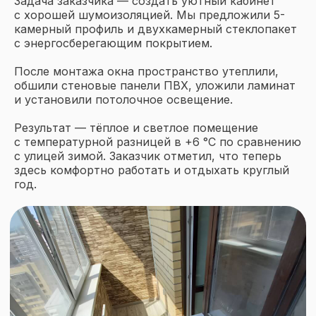
Задача заказчика — создать уютный кабинет
с хорошей шумоизоляцией. Мы предложили 5-
камерный профиль и двухкамерный стеклопакет
с энергосберегающим покрытием.
После монтажа окна пространство утеплили,
обшили стеновые панели ПВХ, уложили ламинат
и установили потолочное освещение.
Оставьте заявку
Результат — тёплое и светлое помещение
на бесплатный замер
с температурной разницей в +6 °C по сравнению
прямо сейчас
с улицей зимой. Заказчик отметил, что теперь
здесь комфортно работать и отдыхать круглый
Мы перезвоним в течение 15 минут
год.
+7
Прикрепить фото объекта или
проект