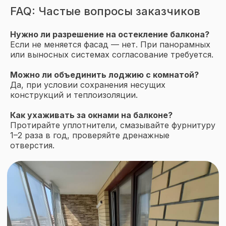
FAQ: Частые вопросы заказчиков
Окна
Двери
Нужно ли разрешение на остекление балкона?
Если не меняется фасад — нет. При панорамных
Портальное остекление
или выносных системах согласование требуется.
Объекты остекления
Можно ли объединить лоджию с комнатой?
Да, при условии сохранения несущих
Остекление домов и коттеджей
конструкций и теплоизоляции.
Остекление веранд и террас
Остекление балконов и лоджий
Как ухаживать за окнами на балконе?
Протирайте уплотнители, смазывайте фурнитуру
Отделка балконов и лоджий
1–2 раза в год, проверяйте дренажные
отверстия.
О компании
О нас
Проекты
Частые вопросы
Отзывы
Блог