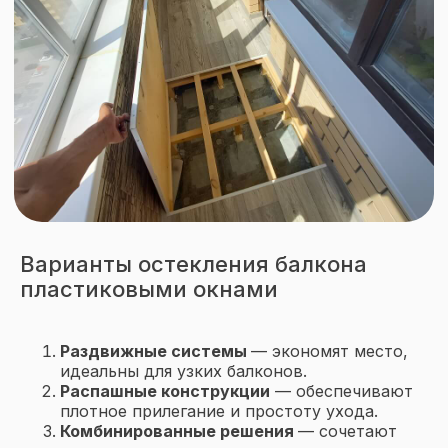
Add file
Ознакомлен(а) с
политикой
обработки персональных
данных
и даю
согласие на
обработку персональных данных
Оставить заявку
Варианты остекления балкона
пластиковыми окнами
Раздвижные системы
— экономят место,
идеальны для узких балконов.
Распашные конструкции
— обеспечивают
плотное прилегание и простоту ухода.
Комбинированные решения
— сочетают