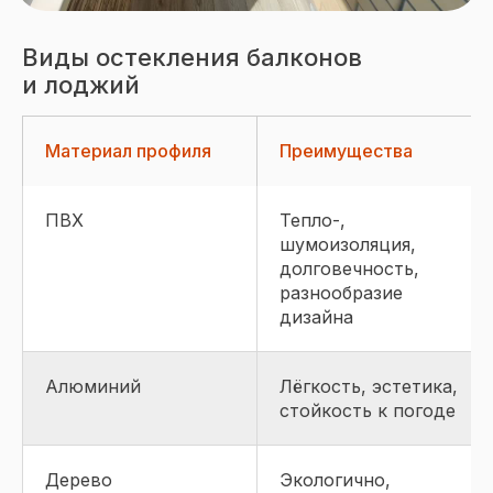
Виды остекления балконов
и лоджий
Материал профиля
Преимущества
ПВХ
Тепло-,
шумоизоляция,
долговечность,
Читайте кейс:
Когда
вставлять окна при
разнообразие
постройке дома —
дизайна
оптимальный момент
для установки
Алюминий
Лёгкость, эстетика,
стойкость к погоде
Дерево
Экологично,