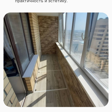
практичность и эстетику.
Контакты
+7 (3452) 53-03-73
okna-idea72@yandex.ru
Тюмень,
ул. Мельникайте, 92
Политика конфиденциальности
Виды остекления