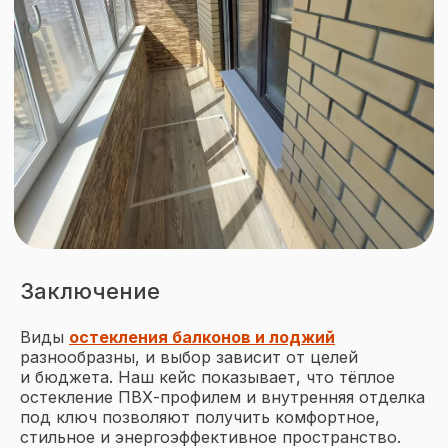
Чтобы рассчитать стоимость
остекления — напишите нам
Вся представленная на сайте информация,
касающаяся оконных конструкций,
монтажных и отделочных работ, носит
информационный характер и не является
публичной офертой, определяемой
положениями ст. 437 ГК РФ. Все цены,
указанные на этом сайте, носят
информационный характер. Для получения
подробной информации просьба
Заключение
обращаться к менеджерам отдела продаж
по телефону +7(3452) 53−03−73.
Опубликованная на этом сайте
Виды
остекления балконов и лоджий
информация может быть изменена
разнообразны, и выбор зависит от целей
в любое время без предварительного
и бюджета. Наш кейс показывает, что тёплое
уведомления.
остекление ПВХ-профилем и внутренняя отделка
под ключ позволяют получить комфортное,
стильное и энергоэффективное пространство.