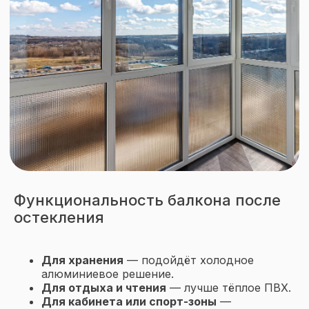
Контакты
+7 (3452) 53-03-73
okna-idea72@yandex.ru
Тюмень,
ул. Мельникайте, 92
Функциональность балкона после
Политика конфиденциальности
остекления
Виды остекления
Окна
Для хранения
— подойдёт холодное
алюминиевое решение.
Двери
Для отдыха и чтения
— лучше тёплое ПВХ.
Портальное остекление
Для кабинета или спорт-зоны
—