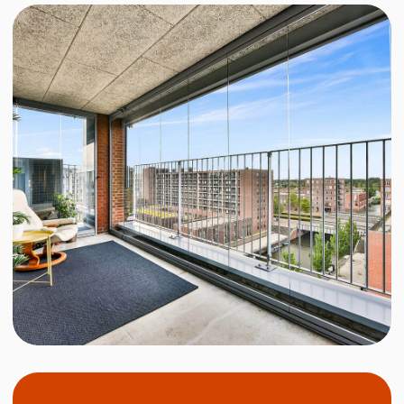
Читайте кейс:
Варианты
отделки балкона:
выполненная работа
в Тюмени