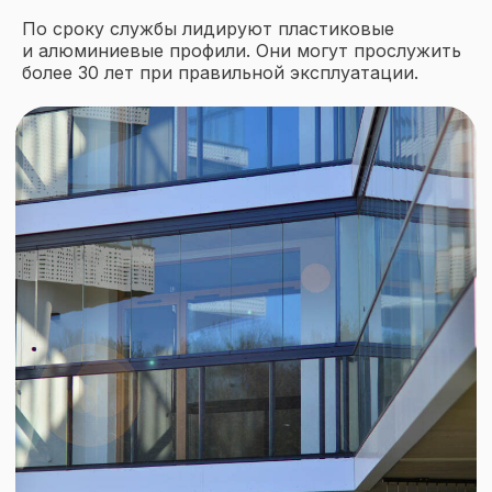
По сроку службы лидируют пластиковые
и алюминиевые профили. Они могут прослужить
более 30 лет при правильной эксплуатации.
Оставьте заявку
на бесплатный замер
прямо сейчас
Мы перезвоним в течение 15 минут
+7
Прикрепить фото объекта или
проект
Add file
Ознакомлен(а) с
политикой
обработки персональных