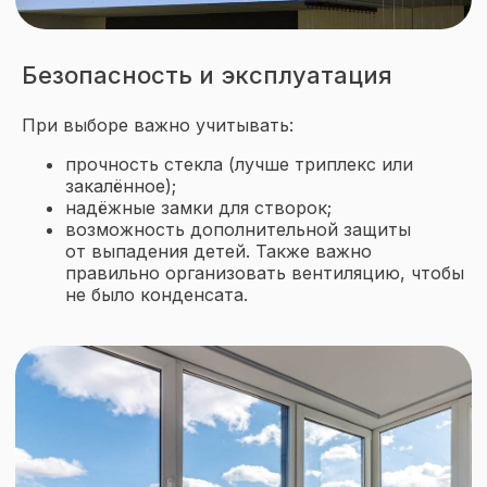
данных
и даю
согласие на
обработку персональных данных
Безопасность и эксплуатация
Оставить заявку
При выборе важно учитывать:
прочность стекла (лучше триплекс или
закалённое);
надёжные замки для створок;
возможность дополнительной защиты
от выпадения детей. Также важно
правильно организовать вентиляцию, чтобы
не было конденсата.