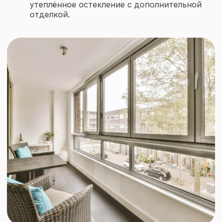
утеплённое остекление с дополнительной
Объекты остекления
отделкой.
Остекление домов и коттеджей
Остекление веранд и террас
Остекление балконов и лоджий
Отделка балконов и лоджий
О компании
О нас
Проекты
Частые вопросы
Отзывы
Блог
Чтобы рассчитать стоимость
остекления — напишите нам