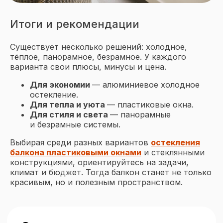
Итоги и рекомендации
Вся представленная на сайте информация,
касающаяся оконных конструкций,
монтажных и отделочных работ, носит
Существует несколько решений: холодное,
информационный характер и не является
публичной офертой, определяемой
тёплое, панорамное, безрамное. У каждого
положениями ст. 437 ГК РФ. Все цены,
варианта свои плюсы, минусы и цена.
указанные на этом сайте, носят
информационный характер. Для получения
Для экономии
— алюминиевое холодное
подробной информации просьба
остекление.
обращаться к менеджерам отдела продаж
по телефону +7(3452) 53−03−73.
Для тепла и уюта
— пластиковые окна.
Опубликованная на этом сайте
Для стиля и света
— панорамные
информация может быть изменена
и безрамные системы.
в любое время без предварительного
уведомления.
Выбирая среди разных вариантов
остекления
балкона пластиковыми окнами
и стеклянными
конструкциями, ориентируйтесь на задачи,
климат и бюджет. Тогда балкон станет не только
красивым, но и полезным пространством.