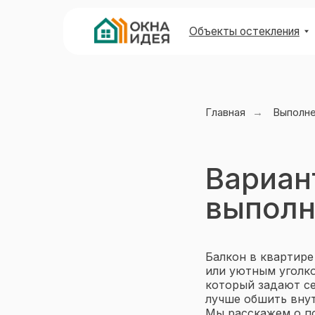
Объекты остекления
Виды 
Главная
→
Выполн
Вариан
выполн
Балкон в квартире
или уютным уголко
который задают се
лучше обшить внут
Мы расскажем о по