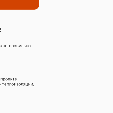
е
ажно правильно
 проекте
 теплоизоляции,