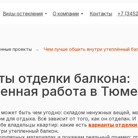
остекления
О компании
Контакты
+7 (3452) 53-03-73
енные проекты
→
Чем лучше обшить внутри утеплённый ба
ты отделки балкона:
енная работа в Тюм
+7 (3452) 53-03-73
 может быть чем угодно: складом ненужных вещей, м
м для отдыха. Всё зависит от того, как он отделан. И
бе владельцы квартир: какие есть
варианты отделки
ри утепленный балкон.
пулярных материалах и покажем реальный пример: п