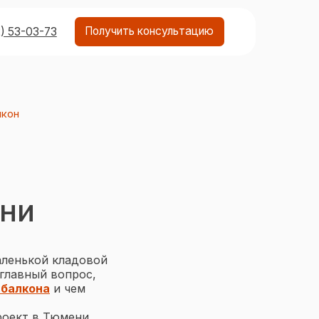
Получить консультацию
лкон
ени
аленькой кладовой
 главный вопрос,
 балкона
и чем
роект в Тюмени,